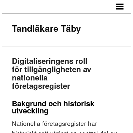
HEM
AKUT TANDVÅRD
Tandläkare Täby
ESTETISK TANDVÅRD
TANDIMPLANTAT
Digitaliseringens roll
för tillgängligheten av
nationella
företagsregister
Bakgrund och historisk
utveckling
Nationella företagsregister har
historiskt sett utgjort en central del av